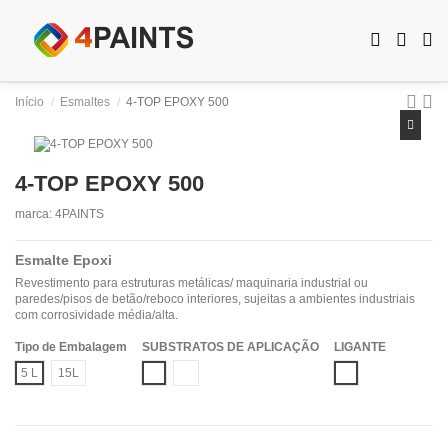
Início
Esmaltes
4-TOP EPOXY 500
4-TOP EPOXY 500
marca:
4PAINTS
Esmalte Epoxi
Revestimento para estruturas metálicas/ maquinaria industrial ou
paredes/pisos de betão/reboco interiores, sujeitas a ambientes industriais
com corrosividade média/alta.
Tipo de Embalagem
SUBSTRATOS DE APLICAÇÃO
LIGANTE
Betão
Metais com Primário
EPOXI
5 L
15L